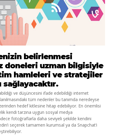
enizin belirlenmesi
 doneleri uzman bilgisiyle
m hamleleri ve stratejiler
ı sağlayacaktır.
bildiği ve düşüncesini ifade edebildiği internet
kullanılmasındaki tüm nedenler bu tanımda neredeyse
rinden hedef kitlesine hitap edebiliyor. En önemlisi
stelik kendi tarzına uygun sosyal medya
adece fotoğraflarla daha seviyeli şekilde kendini
nkedin’i seçerek tamamen kurumsal ya da Snapchat’i
tirebiliyor.