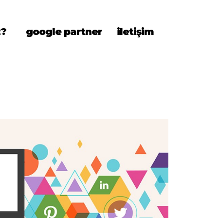
z?
google partner
iletişim