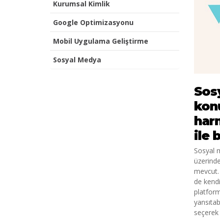
Kurumsal Kimlik
Google Optimizasyonu
Mobil Uygulama Geliştirme
Sosyal Medya
Sosy
konu
harm
ile 
Sosyal m
üzerinde
mevcut. 
de kendi
platform
yansıtab
seçerek 