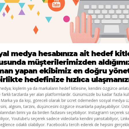
al medya hesabınıza ait hedef kitl
sunda müşterilerimizden aldığımız
an yapan ekibimiz en doğru yöneti
birlikte hedefinize hızlıca ulaşmanız
edya; kişilerin ya da markaların hedef kitlesine, kendini özgürce anlata
 farklı tarzlarda yer alan platformlardır. Günümüzde bu kadar fazla 
Marka ya da kişi, göreceli olarak bir ücret ödemeden sosyal medya üze
sini, algısını, tarzını, düşüncesini özgürce insanlarla paylaşabiliyor. Ü
larından birini ya da birden fazlasını seçebiliyor. Instagram’ı seçerek s
iliyor, Youtube’u seçerek sadece videolarla kendini yansıtabiliyor, Li
eğlence odaklı olabiliyor. Facebook’u tercih ederek de hepsini gerçekleş