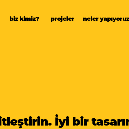
biz kimiz?
projeler
neler yapıyoru
tleştirin. İyi bir tasar
tleştirin. İyi bir tasar