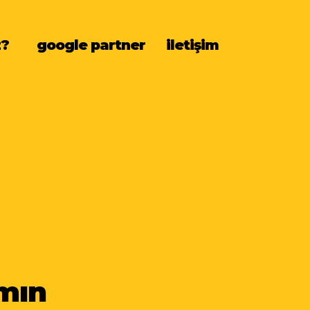
z?
google partner
iletişim
ımın
ımın