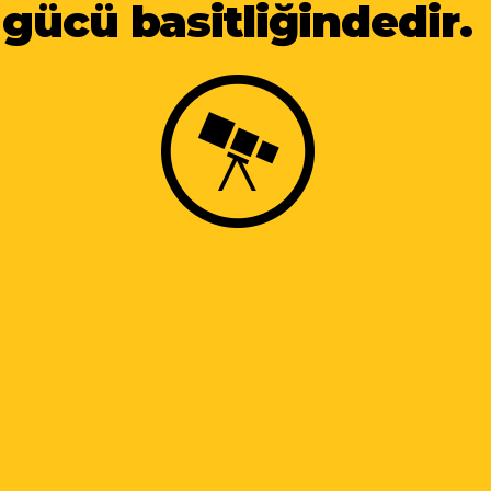
gücü basitliğindedir.
gücü basitliğindedir.