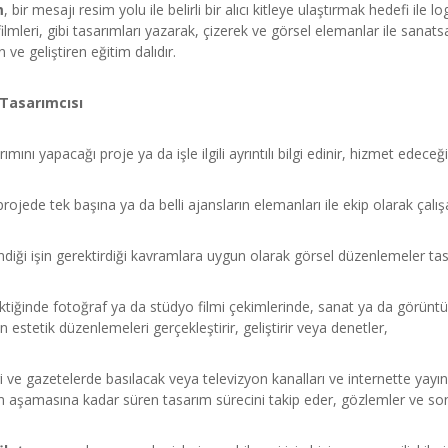
m
, bir mesajı resim yolu ile belirli bir alıcı kitleye ulaştırmak hedefi ile lo
ilmleri, gibi tasarımları yazarak, çizerek ve görsel elemanlar ile sanatsal
n ve geliştiren eğitim dalıdır.
 Tasarımcısı
mını yapacağı proje ya da işle ilgili ayrıntılı bilgi edinir, hizmet edeceğ
i projede tek başına ya da belli ajansların elemanları ile ekip olarak ç
endiği işin gerektirdiği kavramlara uygun olarak görsel düzenlemeler tas
tiğinde fotoğraf ya da stüdyo filmi çekimlerinde, sanat ya da görünt
in estetik düzenlemeleri gerçekleştirir, geliştirir veya denetler,
 ve gazetelerde basılacak veya televizyon kanalları ve internette yayı
 aşamasına kadar süren tasarım sürecini takip eder, gözlemler ve sonu