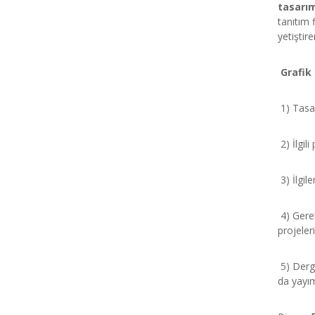
tasarı
tanıtım f
yetiştire
Grafik
1) Tasarı
2) İlgil
3) İlgil
4) Gerek
projeler
5) Dergi
da yayım