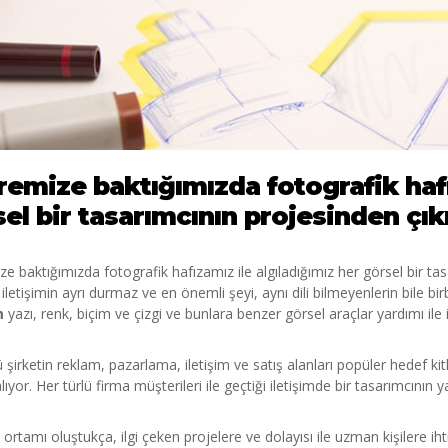
emize baktığımızda fotografik hafı
el bir tasarımcının projesinden çı
e baktığımızda fotografik hafızamız ile algıladığımız her görsel bir ta
iletişimin ayrı durmaz ve en önemli şeyi, aynı dili bilmeyenlerin bile birbir
m
yazı, renk, biçim ve çizgi ve bunlara benzer görsel araçlar yardımı ile
ü şirketin reklam, pazarlama, iletişim ve satış alanları popüler hedef kit
lıyor. Her türlü firma müşterileri ile geçtiği iletişimde bir tasarımcının 
ortamı oluştukça, ilgi çeken projelere ve dolayısı ile uzman kişilere 