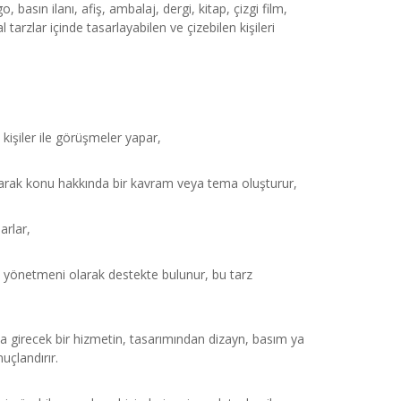
go, basın ilanı, afiş, ambalaj, dergi, kitap, çizgi film,
 tarzlar içinde tasarlayabilen ve çizebilen kişileri
i kişiler ile görüşmeler yapar,
alışarak konu hakkında bir kavram veya tema oluşturur,
arlar,
ü yönetmeni olarak destekte bulunur, bu tarz
na girecek bir hizmetin, tasarımından dizayn, basım ya
çlandırır.