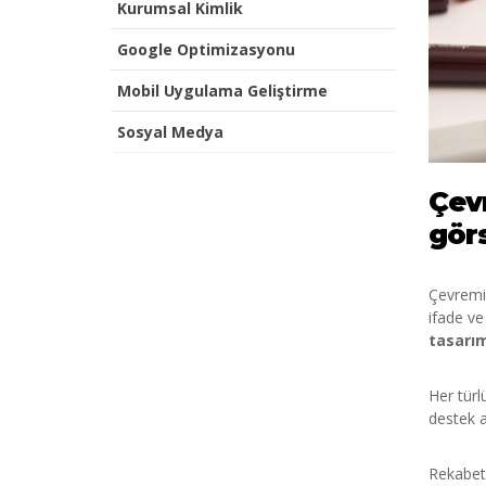
Kurumsal Kimlik
Google Optimizasyonu
Mobil Uygulama Geliştirme
Sosyal Medya
Çevr
görs
Çevremiz
ifade ve 
tasarı
Her türl
destek a
Rekabet 